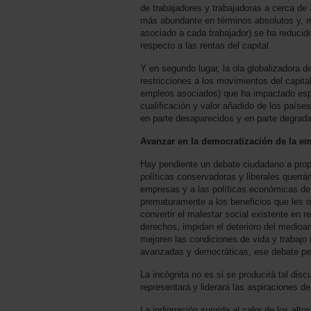
de trabajadores y trabajadoras a cerca d
más abundante en términos absolutos y, más 
asociado a cada trabajador) se ha reducido
respecto a las rentas del capital.
Y en segundo lugar, la ola globalizadora de
restricciones a los movimientos del capital
empleos asociados) que ha impactado espe
cualificación y valor añadido de los paíse
en parte desaparecidos y en parte degrad
Avanzar en la democratización de la em
Hay pendiente un debate ciudadano a pro
políticas conservadoras y liberales querrá
empresas y a las políticas económicas de 
prematuramente a los beneficios que les of
convertir el malestar social existente en r
derechos, impidan el deterioro del medioa
mejoren las condiciones de vida y trabajo 
avanzadas y democráticas, ese debate pen
La incógnita no es si se producirá tal disc
representará y liderará las aspiraciones de
La indignación surgida al calor de los alt