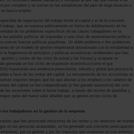
a por completo y se suman en las estadísticas del paro de larga duración o
a no busca empleo.
apacidad de negociación del trabajo frente al capital y el de la creciente
l trabajo, que se expresa políticamente en forma de debilitamiento de los
 entidad de los problemas específicos de las clases trabajadores en la
de los partidos políticos de izquierdas y una crisis de representación política
ha nuevas fuerzas políticas populistas. Un doble problema o dos problemas
iento de un modelo de gestión empresarial obsesionado con la rentabilidad a
or la hegemonía de principios y políticas económicas neoliberales que han
 ajustes y costes de las crisis (la actual y las futuras) y acaparar un
dido generado en los ciclos de expansión económica (como el que
14) impulsando una tendencia preexistente, robusta y global que provoca la
adido a favor de las rentas del capital. La remuneración de los accionistas es
uman mayores riesgos que los que afectan a los empleos y los salarios de
rentas del capital se han independizado (o han ganado autonomía) del ciclo
e las recesiones sobre el factor trabajo, a través del recorte de plantillas y
a mayor parte del nuevo valor añadido que se genera en los ciclos de
de los trabajadores en la gestión de la empresa
minantes que han provocado retrocesos de las rentas y los derechos de mundo
esgos en las personas asalariadas, se ha generado una creciente preocupación
as empresas, por su gestión y por los impactos que ocasionan en sus entornos