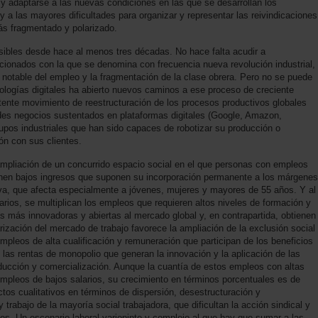
 y adaptarse a las nuevas condiciones en las que se desarrollan los
 y a las mayores dificultades para organizar y representar las reivindicaciones
ás fragmentado y polarizado.
sibles desde hace al menos tres décadas. No hace falta acudir a
cionados con la que se denomina con frecuencia nueva revolución industrial,
e notable del empleo y la fragmentación de la clase obrera. Pero no se puede
nologías digitales ha abierto nuevos caminos a ese proceso de creciente
otente movimiento de reestructuración de los procesos productivos globales
ndes negocios sustentados en plataformas digitales (Google, Amazon,
upos industriales que han sido capaces de robotizar su producción o
ión con sus clientes.
 ampliación de un concurrido espacio social en el que personas con empleos
ienen bajos ingresos que suponen su incorporación permanente a los márgenes
va, que afecta especialmente a jóvenes, mujeres y mayores de 55 años. Y al
rios, se multiplican los empleos que requieren altos niveles de formación y
s más innovadoras y abiertas al mercado global y, en contrapartida, obtienen
rización del mercado de trabajo favorece la ampliación de la exclusión social
mpleos de alta cualificación y remuneración que participan de los beneficios
 las rentas de monopolio que generan la innovación y la aplicación de las
ducción y comercialización. Aunque la cuantía de estos empleos con altas
empleos de bajos salarios, su crecimiento en términos porcentuales es de
ctos cualitativos en términos de dispersión, desestructuración y
trabajo de la mayoría social trabajadora, que dificultan la acción sindical y
es. Un escenario laboral variopinto y complejo al que hay que sumar a las