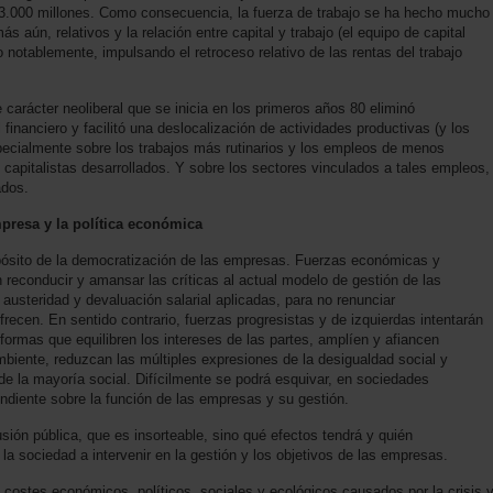
e 3.000 millones. Como consecuencia, la fuerza de trabajo se ha hecho mucho
aún, relativos y la relación entre capital y trabajo (el equipo de capital
 notablemente, impulsando el retroceso relativo de las rentas del trabajo
 carácter neoliberal que se inicia en los primeros años 80 eliminó
 financiero y facilitó una deslocalización de actividades productivas (y los
cialmente sobre los trabajos más rutinarios y los empleos de menos
s capitalistas desarrollados. Y sobre los sectores vinculados a tales empleos,
ados.
presa y la política económica
pósito de la democratización de las empresas. Fuerzas económicas y
n reconducir y amansar las críticas al actual modelo de gestión de las
austeridad y devaluación salarial aplicadas, para no renunciar
recen. En sentido contrario, fuerzas progresistas y de izquierdas intentarán
eformas que equilibren los intereses de las partes, amplíen y afiancen
mbiente, reduzcan las múltiples expresiones de la desigualdad social y
de la mayoría social. Difícilmente se podrá esquivar, en sociedades
diente sobre la función de las empresas y su gestión.
usión pública, que es insorteable, sino qué efectos tendrá y quién
 la sociedad a intervenir en la gestión y los objetivos de las empresas.
os costes económicos, políticos, sociales y ecológicos causados por la crisis 