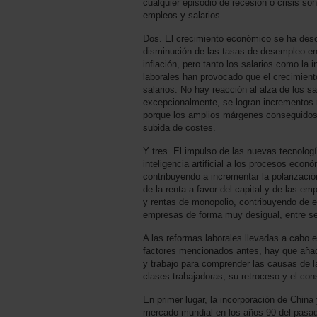
cualquier episodio de recesión o crisis son
empleos y salarios.
Dos. El crecimiento económico se ha desco
disminución de las tasas de desempleo en
inflación, pero tanto los salarios como l
laborales han provocado que el crecimien
salarios. No hay reacción al alza de los 
excepcionalmente, se logran incrementos r
porque los amplios márgenes conseguidos 
subida de costes.
Y tres. El impulso de las nuevas tecnologías
inteligencia artificial a los procesos eco
contribuyendo a incrementar la polarizació
de la renta a favor del capital y de las 
y rentas de monopolio, contribuyendo de es
empresas de forma muy desigual, entre se
A las reformas laborales llevadas a cabo en
factores mencionados antes, hay que añadi
y trabajo para comprender las causas de l
clases trabajadoras, su retroceso y el cons
En primer lugar, la incorporación de Chin
mercado mundial en los años 90 del pasado