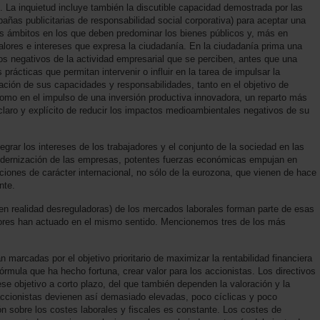
La inquietud incluye también la discutible capacidad demostrada por las
ñas publicitarias de responsabilidad social corporativa) para aceptar una
 los ámbitos en los que deben predominar los bienes públicos y, más en
valores e intereses que expresa la ciudadanía. En la ciudadanía prima una
tos negativos de la actividad empresarial que se perciben, antes que una
rácticas que permitan intervenir o influir en la tarea de impulsar la
ción de sus capacidades y responsabilidades, tanto en el objetivo de
 como en el impulso de una inversión productiva innovadora, un reparto más
laro y explícito de reducir los impactos medioambientales negativos de su
egrar los intereses de los trabajadores y el conjunto de la sociedad en las
modernización de las empresas, potentes fuerzas económicas empujan en
ciones de carácter internacional, no sólo de la eurozona, que vienen de hace
nte.
en realidad desreguladoras) de los mercados laborales forman parte de esas
tores han actuado en el mismo sentido. Mencionemos tres de los más
marcadas por el objetivo prioritario de maximizar la rentabilidad financiera
fórmula que ha hecho fortuna, crear valor para los accionistas. Los directivos
se objetivo a corto plazo, del que también dependen la valoración y la
s accionistas devienen así demasiado elevadas, poco cíclicas y poco
ión sobre los costes laborales y fiscales es constante. Los costes de