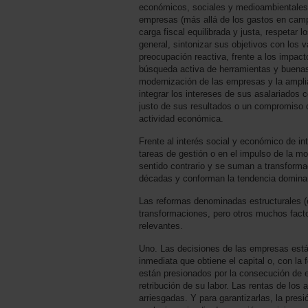
económicos, sociales y medioambientales. 
empresas (más allá de los gastos en campa
carga fiscal equilibrada y justa, respetar
general, sintonizar sus objetivos con los 
preocupación reactiva, frente a los impac
búsqueda activa de herramientas y buenas p
modernización de las empresas y la amplia
integrar los intereses de sus asalariados
justo de sus resultados o un compromiso c
actividad económica.
Frente al interés social y económico de int
tareas de gestión o en el impulso de la 
sentido contrario y se suman a transforma
décadas y conforman la tendencia domina
Las reformas denominadas estructurales (
transformaciones, pero otros muchos fac
relevantes.
Uno. Las decisiones de las empresas están 
inmediata que obtiene el capital o, con la 
están presionados por la consecución de e
retribución de su labor. Las rentas de lo
arriesgadas. Y para garantizarlas, la pres