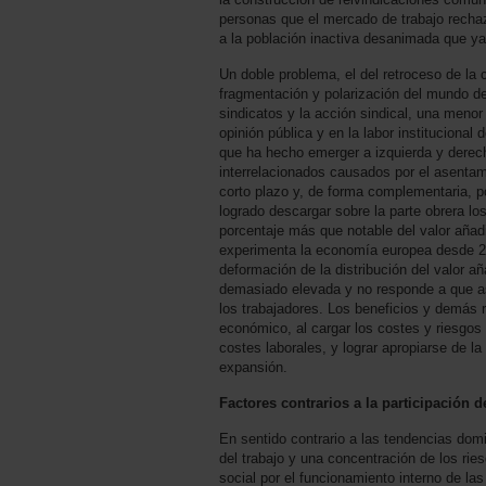
personas que el mercado de trabajo rechaz
a la población inactiva desanimada que y
Un doble problema, el del retroceso de la c
fragmentación y polarización del mundo de
sindicatos y la acción sindical, una menor
opinión pública y en la labor institucional 
que ha hecho emerger a izquierda y derec
interrelacionados causados por el asentam
corto plazo y, de forma complementaria, p
logrado descargar sobre la parte obrera los
porcentaje más que notable del valor aña
experimenta la economía europea desde 20
deformación de la distribución del valor añ
demasiado elevada y no responde a que as
los trabajadores. Los beneficios y demás 
económico, al cargar los costes y riesgos d
costes laborales, y lograr apropiarse de l
expansión.
Factores contrarios a la participación 
En sentido contrario a las tendencias do
del trabajo y una concentración de los ri
social por el funcionamiento interno de l