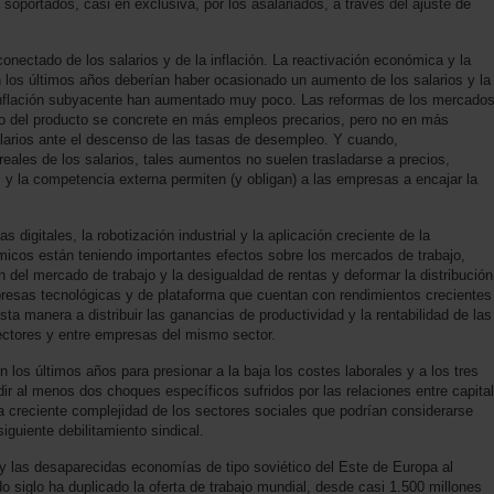
 soportados, casi en exclusiva, por los asalariados, a través del ajuste de
nectado de los salarios y de la inflación. La reactivación económica y la
 los últimos años deberían haber ocasionado un aumento de los salarios y la
a inflación subyacente han aumentado muy poco. Las reformas de los mercado
to del producto se concrete en más empleos precarios, pero no en más
salarios ante el descenso de las tasas de desempleo. Y cuando,
eales de los salarios, tales aumentos no suelen trasladarse a precios,
y la competencia externa permiten (y obligan) a las empresas a encajar la
 digitales, la robotización industrial y la aplicación creciente de la
nómicos están teniendo importantes efectos sobre los mercados de trabajo,
n del mercado de trabajo y la desigualdad de rentas y deformar la distribución
empresas tecnológicas y de plataforma que cuentan con rendimientos crecientes
ta manera a distribuir las ganancias de productividad y la rentabilidad de las
ctores y entre empresas del mismo sector.
 los últimos años para presionar a la baja los costes laborales y a los tres
r al menos dos choques específicos sufridos por las relaciones entre capital
a creciente complejidad de los sectores sociales que podrían considerarse
iguiente debilitamiento sindical.
a y las desaparecidas economías de tipo soviético del Este de Europa al
 siglo ha duplicado la oferta de trabajo mundial, desde casi 1.500 millones