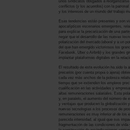
unos sindicatos obligados a reorganizarse
conflictos (y los acuerdos) con la patronal
y los intereses de un mundo del trabajo m
Esas tendencias están presentes y son vi
apocalípticos escenarios emergentes, rela
para explicar la precarización de una part
negar que el desarrollo de las nuevas tec
polarización del mercado laboral y a un p
del que han emergido victoriosos los gra
Facebook, Uber o Airbnb) y los grandes gr
implantar plataformas digitales en la relac
El resultado de esta evolución ha sido la
precarios (por cuenta propia o ajena) obt
cada vez más anchos de la pobreza relati
tiempo que se extienden los empleos preca
cualificación en las actividades y empresa
altas remuneraciones salariales. Esta pola
y, en paralelo, el aumento del número de e
y ventajas que producen la globalización y
nuevas tecnologías a los procesos de pro
remuneraciones es muy inferior al de los 
parecida intensidad, al igual que sus impa
fragmentación de las condiciones de vida y 
la construcción de reivindicaciones comun